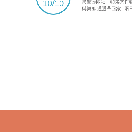
10/10
萬聖節限定｜萌鬼大作戰
與樂趣 通通帶回家 兩日