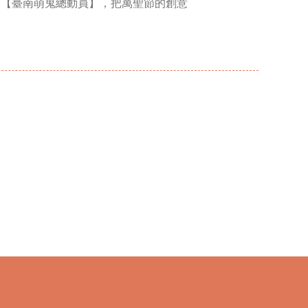
快來【臺南萌鬼總動員】，把萬聖節的創意