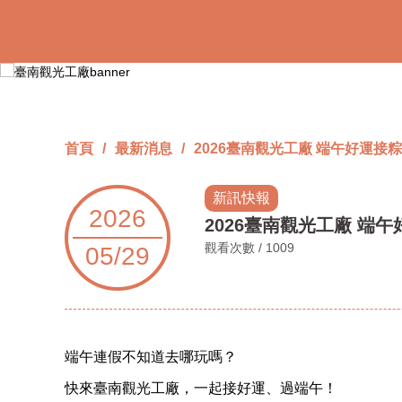
跳
到
主
要
內
容
區
塊
首頁
最新消息
2026臺南觀光工廠 端午好運接
新訊快報
2026
2026臺南觀光工廠 端
觀看次數 / 1009
05/29
端午連假不知道去哪玩嗎？
快來臺南觀光工廠，一起接好運、過端午！