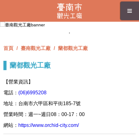
跳
≡
到
主
要
內
容
區
首頁
臺南觀光工廠
蘭都觀光工廠
塊
蘭都觀光工廠
【營業資訊】
電話：
(06)6995208
地址：台南市六甲區和平街185-7號
營業時間：週一~週日08：00-17：00
網站：
https://www.orchid-city.com/