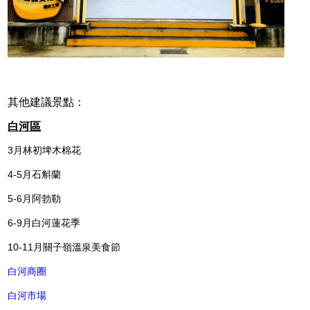
其他建議景點：
白河區
3月林初埤木棉花
4-5月石斛蘭
5-6月阿勃勒
6-9月白河蓮花季
10-11月關子嶺溫泉美食節
白河商圈
白河市場