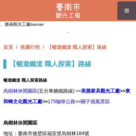
跳
≡
到
主
要
內
容
區
首頁
推薦行程
【暢遊鐵道 職人探索】路線
塊
【暢遊鐵道 職人探索】路線
暢遊鐵道 職人探索路線
烏樹林休閒園區
(五分車糖鐵路線) >>
美雅家具觀光工廠
>>
東
和蜂文化觀光工廠
>>
175咖啡公路
>>
關子嶺風景區
烏樹林休閒園區
地址：臺南市後壁區福安里烏樹林184號