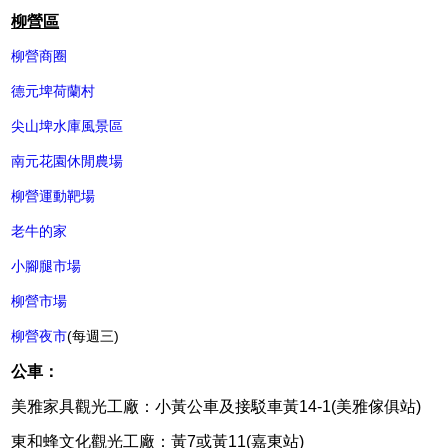
柳營區
柳營商圈
德元埤荷蘭村
尖山埤水庫風景區
南元花園休閒農場
柳營運動靶場
老牛的家
小腳腿市場
柳營市場
柳營夜市
(每週三)
公車：
美雅家具觀光工廠：小黃公車及接駁車黃14-1(美雅傢俱站)
東和蜂文化觀光工廠：黃7或黃11(嘉東站)