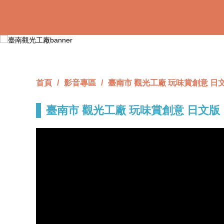
跳
到
主
要
內
容
區
塊
首頁
影音專區
臺南市 觀光工廠 玩味賞創意 日
臺南市 觀光工廠 玩味賞創意 日文版